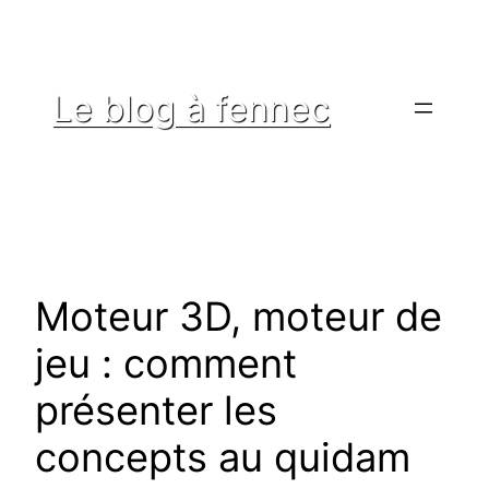
Aller
au
contenu
Le blog à fennec
Moteur 3D, moteur de
jeu : comment
présenter les
concepts au quidam