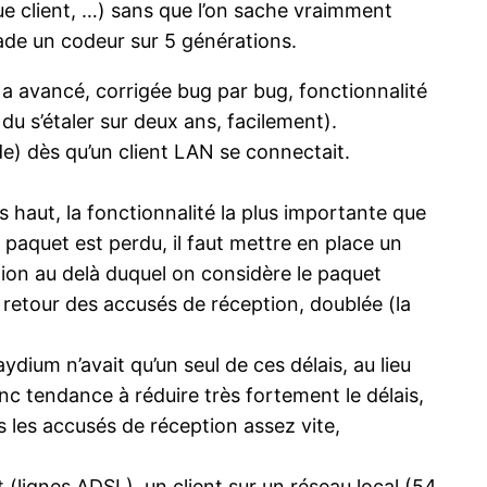
ue client, …) sans que l’on sache vraimment
lade un codeur sur 5 générations.
a avancé, corrigée bug par bug, fonctionnalité
 du s’étaler sur deux ans, facilement).
de) dès qu’un client LAN se connectait.
s haut, la fonctionnalité la plus importante que
 paquet est perdu, il faut mettre en place un
tion au delà duquel on considère le paquet
etour des accusés de réception, doublée (la
dium n’avait qu’un seul de ces délais, au lieu
nc tendance à réduire très fortement le délais,
as les accusés de réception assez vite,
 (lignes ADSL), un client sur un réseau local (54