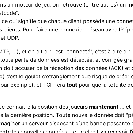
ns un moteur de jeu, on retrouve (entre autres) un m
etcode".
, ce qui signifie que chaque client possède une connexi
s clients. Pour faire une connexion réseau avec IP (
 et UDP.
TP, …), et on dit qu’il est "connecté", c’est à dire qu
toute perte de données est détectée, et corrigée grac
ion doit accuser de la réception des données (ACK) e
) c’est le goulot d’étranglement que risque de créer
, par exemple), et TCP fera
tout
pour que la totalité d
 de connaitre la position des joueurs
maintenant
… et 
e la dernière position. Toute nouvelle donnée doit "p
imaginer un serveur disposant d’une bande passante dix
tente les nouvelles données… et le client va recevoir l