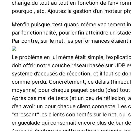
change du tout au tout en fonction de l’environ
pourquoi, etc. Ajoutez la gestion d’un moteur ph
M’enfin puisque c’est quand même vachement inté
par fonctionnalité, pour enfin atteindre un stade 
Par contre, sur le net, les performances étaient
Le problème en lui même était simple, l’explicati
doit offrir notre couche réseau basée sur UDP es
système d’accusés de réception, et il faut se do
comme perdu. Concrétement, ce délais (timeout)
moyenne) pour chaque paquet perdu (c’est tout à f
Après pas mal de tests (et un peu de réflexion, 
d’en avoir un pour chaque client connecté. Les c
"stressant" les clients connectés sur le net, qui
engueulade qui consomait encore plus de bande p
Après ré-écriture de cette partie du netcode, nou