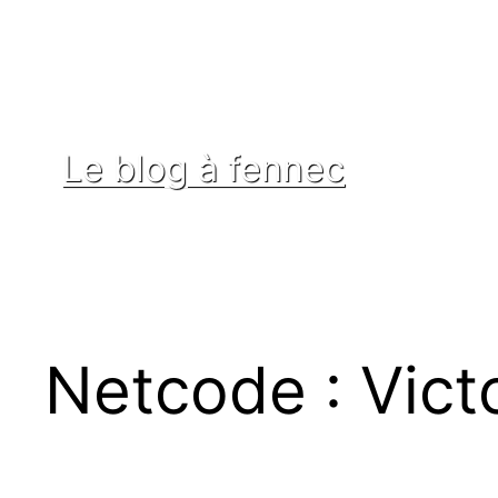
Aller
au
contenu
Le blog à fennec
Netcode : Victo