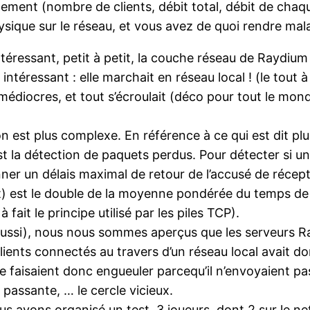
nement (nombre de clients, débit total, débit de chaq
ysique sur le réseau, et vous avez de quoi rendre ma
ressant, petit à petit, la couche réseau de Raydium 
intéressant : elle marchait en réseau local ! (le tout à
 médiocres, et tout s’écroulait (déco pour tout le mon
on est plus complexe. En référence à ce qui est dit plu
t la détection de paquets perdus. Pour détecter si un
nner un délais maximal de retour de l’accusé de récep
 est le double de la moyenne pondérée du temps de r
ait le principe utilisé par les piles TCP).
aussi), nous nous sommes aperçus que les serveurs Ray
lients connectés au travers d’un réseau local avait do
 se faisaient donc engueuler parcequ’il n’envoyaient p
assante, … le cercle vicieux.
s avons organisé un test. 3 joueurs, dont 2 sur le net