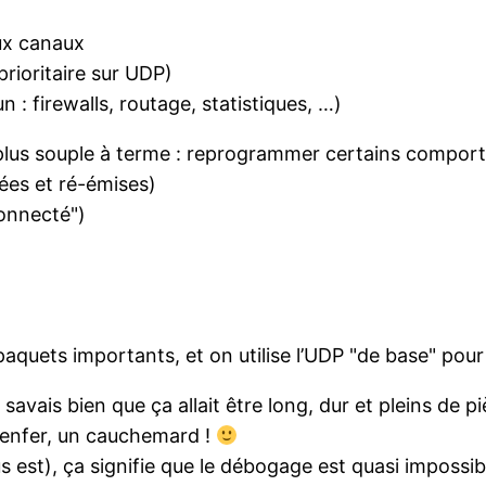
ux canaux
rioritaire sur UDP)
 : firewalls, routage, statistiques, …)
p plus souple à terme : reprogrammer certains compo
ées et ré-émises)
connecté")
aquets importants, et on utilise l’UDP "de base" pour 
vais bien que ça allait être long, dur et pleins de piè
n enfer, un cauchemard !
s est), ça signifie que le débogage est quasi imposs