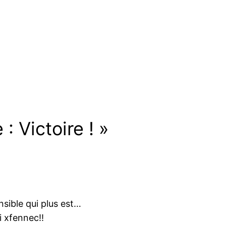
: Victoire ! »
nsible qui plus est…
i xfennec!!