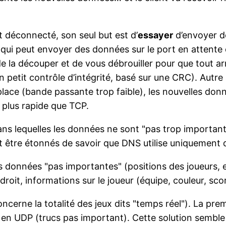
t déconnecté, son seul but est d’
essayer
d’envoyer d
qui peut envoyer des données sur le port en attente d
de la découper et de vous débrouiller pour que tout arr
petit contrôle d’intégrité, basé sur une CRC). Autre 
 place (bande passante trop faible), les nouvelles do
 plus rapide que TCP.
dans lequelles les données ne sont "pas trop important
t être étonnés de savoir que DNS utilise uniquement d
 des données "pas importantes" (positions des joueurs,
roit, informations sur le joueur (équipe, couleur, scor
concerne la totalité des jeux dits "temps réel"). La pr
re en UDP (trucs pas important). Cette solution semble