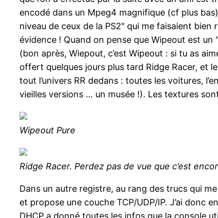
encodé dans un Mpeg4 magnifique (cf plus bas),
niveau de ceux de la PS2" qui me faisaient bien r
évidence ! Quand on pense que Wipeout est un "je
(bon après, Wiepout, c’est Wipeout : si tu as ai
offert quelques jours plus tard Ridge Racer, et l
tout l’univers RR dedans : toutes les voitures, 
vieilles versions … un musée !). Les textures son
Wipeout Pure
Ridge Racer. Perdez pas de vue que c’est encore
Dans un autre registre, au rang des trucs qui me 
et propose une couche TCP/UDP/IP. J’ai donc en
DHCP a donné toutes les infos que la console util