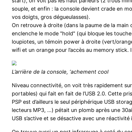
start), on voit pas les haut parleurs (2 trous mi
souple, et enfin : la console devient crade en mo
vos doigts, gros dégueulasses).
On retrouve à droite (dans la paume de la main dr
enclenche le mode "hold" (qui bloque les touche
loupiotes, un témoin power à droite (vert/orange
wifi et un orange pour l’accès au memory stick. Il
L’arrière de la console, ‘achement cool
Niveau connectivité, on voit très rapidement su
portables) qui fait en fait de l’USB 2.0. Cette 
PSP est d’ailleurs le seul périphérique USB storage
lecteurs MP3, …) pétait un plomb après une 30ain
USB s’active et se désactive avec une réactivité
On trouve aussi un port infrarouge à coté du conn