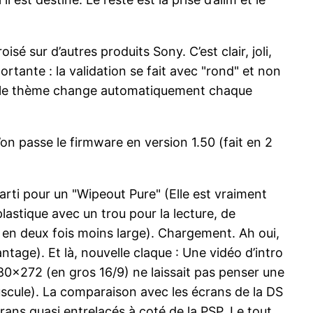
sé sur d’autres produits Sony. C’est clair, joli,
ortante : la validation se fait avec "rond" et non
out : le thème change automatiquement chaque
’on passe le firmware en version 1.50 (fait en 2
parti pour un "Wipeout Pure" (Elle est vraiment
lastique avec un trou pour la lecture, de
is en deux fois moins large). Chargement. Ah oui,
ntage). Et là, nouvelle claque : Une vidéo d’intro
80×272 (en gros 16/9) ne laissait pas penser une
nuscule). La comparaison avec les écrans de la DS
crans quasi entrelacés à coté de la PSP. Le tout