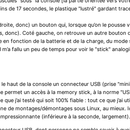
nuscules "sous" la console [la partie orientée vers vot
ins de 17 secondes, le plastique "lustré" gardant tra
oite, donc) un bouton qui, lorsque qu’on le pousse ve
s, donc). Coté gauche, on retrouve un autre bouton qu
 en fonction de la batterie et de la charge, du mode s
 m’a fallu un peu de temps pour voir le "stick" analogi
r le haut de la console un connecteur USB (prise "m
prise permet un accès à la memory stick, à la norme "
 que j’ai testé qui soit 100% fiable : tout ce que j’ai ut
e de montages/démontages sous Linux, au mieux. Ici, 
 impressionnante (inférieure à la seconde, largement)
ecteur USB, dont personne ne semble savoir à quoi il e