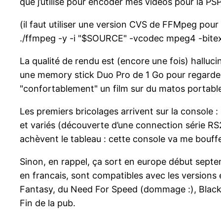
que j’utilise pour encoder mes vidéos pour la PSP
(il faut utiliser une version CVS de FFMpeg pour l
./ffmpeg -y -i "$SOURCE" -vcodec mpeg4 -bite
La qualité de rendu est (encore une fois) halluci
une memory stick Duo Pro de 1 Go pour regarde
"confortablement" un film sur du matos portable, 
Les premiers bricolages arrivent sur la console
et variés (découverte d’une connection série RS
achèvent le tableau : cette console va me bouffe
Sinon, en rappel, ça sort en europe début septe
en francais, sont compatibles avec les versions 
Fantasy, du Need For Speed (dommage :), Black 
Fin de la pub.