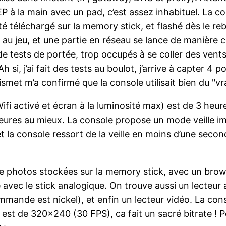
P à la main avec un pad, c’est assez inhabituel. La c
té téléchargé sur la memory stick, et flashé dès le re
t au jeu, et une partie en réseau se lance de manière
e tests de portée, trop occupés à se coller des vents
h si, j’ai fait des tests au boulot, j’arrive à capter 4
met m’a confirmé que la console utilisait bien du "vrai
i activé et écran à la luminosité max) est de 3 heure
eures au mieux. La console propose un mode veille i
et la console ressort de la veille en moins d’une s
e photos stockées sur la memory stick, avec un browse
 avec le stick analogique. On trouve aussi un lecteur a
commande est nickel), et enfin un lecteur vidéo. La 
 est de 320×240 (30 FPS), ca fait un sacré bitrate ! P