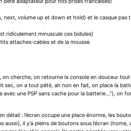
 un bête adaptateur pour nos prises francaises)
 next, volume up et down et hold) et le casque pas t
t ridiculement minuscule ces bidules)
etits attaches-cables et de la mousse.
, on cherche, on retourne la console en douceur tout 
it sec, on a tout pété, ah non en fait, on place la ba
 avec une PSP sans cache pour la batterie…"), on forc
en détail : l’écran occupe une place énorme, les bout
s aussi), il y’a pleins de boutons sous l’écran (home,