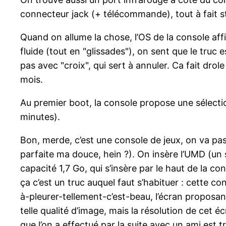
connecteur jack (+ télécommande), tout à fait s
Quand on allume la chose, l’OS de la console affic
fluide (tout en "glissades"), on sent que le truc 
pas avec "croix", qui sert à annuler. Ca fait dro
mois.
Au premier boot, la console propose une sélection
minutes).
Bon, merde, c’est une console de jeux, on va pas 
parfaite ma douce, hein ?). On insère l’UMD (un 
capacité 1,7 Go, qui s’insère par le haut de la c
ça c’est un truc auquel faut s’habituer : cette c
à-pleurer-tellement-c’est-beau, l’écran proposa
telle qualité d’image, mais la résolution de cet
que l’on a effectué par la suite avec un ami est 