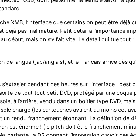
tandard.
he XMB, l’interface que certains on peut être déjà croi
est déjà pas mal mature. Petit détail à l’importance imp
le au début, mais on s’y fait vite. Le détail qui tue t
 de langue (jap/anglais), et le francais arrive dès qu
s’extasier pendant des heures sur l’interface : c’est 
sorte de tout tout petit DVD, protégé par une coque p
onsole, à l’arrière, vendu dans un boitier type DVD, ma
onsole charge (les cartouches avaient au moins cet ava
nt un rendu franchement étonnant. La définition de 4
 écran est énorme ! (le pitch doit être franchement mi
très parlante, la DS donnant l’impression d’avoir des é