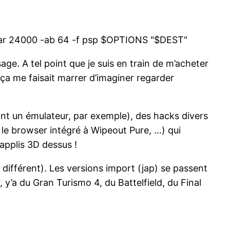
 -ar 24000 -ab 64 -f psp $OPTIONS "$DEST"
age. A tel point que je suis en train de m’acheter
a me faisait marrer d’imaginer regarder
ont un émulateur, par exemple), des hacks divers
 le browser intégré à Wipeout Pure, …) qui
applis 3D dessus !
différent). Les versions import (jap) se passent
y’a du Gran Turismo 4, du Battelfield, du Final