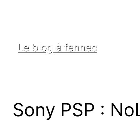
Aller
au
contenu
Le blog à fennec
Sony PSP : NoL