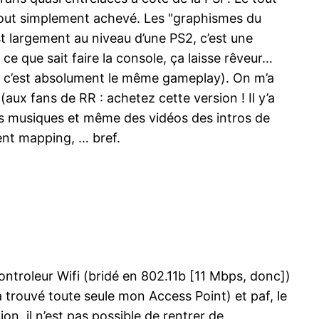
tout simplement achevé. Les "graphismes du
st largement au niveau d’une PS2, c’est une
e que sait faire la console, ça laisse rêveur…
r : c’est absolument le même gameplay). On m’a
aux fans de RR : achetez cette version ! Il y’a
 les musiques et même des vidéos des intros de
ment mapping, … bref.
controleur Wifi (bridé en 802.11b [11 Mbps, donc])
trouvé toute seule mon Access Point) et paf, le
on, il n’est pas possible de rentrer de