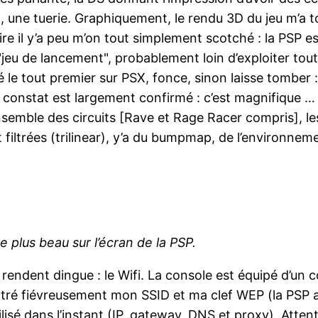
 une tuerie. Graphiquement, le rendu 3D du jeu m’a 
ire il y’a peu m’on tout simplement scotché : la PSP e
u de lancement", probablement loin d’exploiter tout c
mé le tout premier sur PSX, fonce, sinon laisse tombe
e constat est largement confirmé : c’est magnifique … (
l’ensemble des circuits [Rave et Rage Racer compris],
t filtrées (trilinear), y’a du bumpmap, de l’environne
 plus beau sur l’écran de la PSP.
rendent dingue : le Wifi. La console est équipé d’un 
tré fiévreusement mon SSID et ma clef WEP (la PSP a 
isé dans l’instant (IP, gateway, DNS et proxy). Attenti