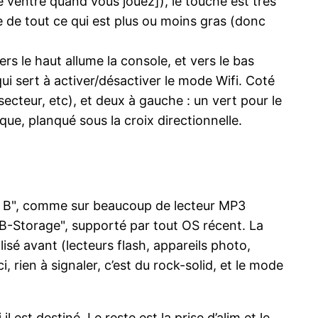
re ventre quand vous jouez]), le touché est très
ce de tout ce qui est plus ou moins gras (donc
rs le haut allume la console, et vers le bas
i sert à activer/désactiver le mode Wifi. Coté
ecteur, etc), et deux à gauche : un vert pour le
que, planqué sous la croix directionnelle.
ini B", comme sur beaucoup de lecteur MP3
USB-Storage", supporté par tout OS récent. La
ilisé avant (lecteurs flash, appareils photo,
rien à signaler, c’est du rock-solid, et le mode
.
st destiné. Le reste est la prise d’alim et le