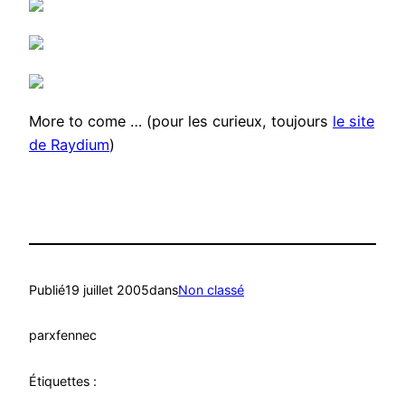
More to come … (pour les curieux, toujours
le site
de Raydium
)
Publié
19 juillet 2005
dans
Non classé
par
xfennec
Étiquettes :