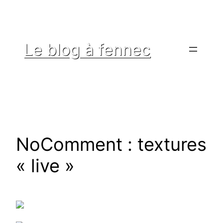
Aller
au
contenu
Le blog à fennec
NoComment : textures
« live »