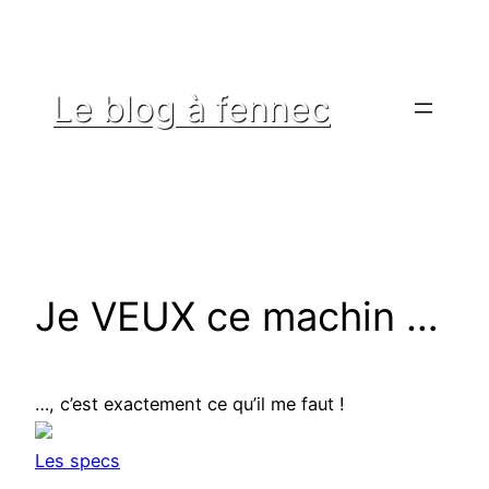
Aller
au
contenu
Le blog à fennec
Je VEUX ce machin …
…, c’est exactement ce qu’il me faut !
Les specs