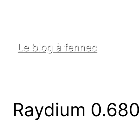
Aller
au
contenu
Le blog à fennec
Raydium 0.680,