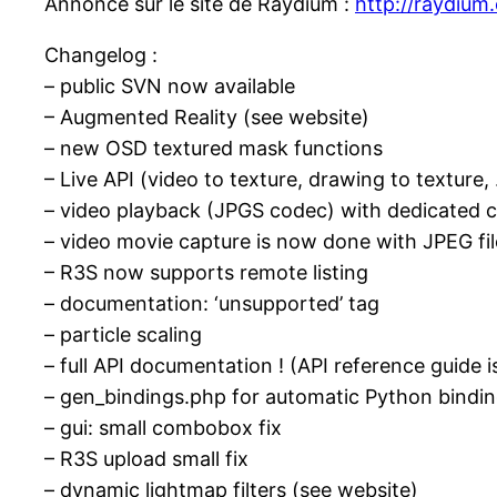
Annonce sur le site de Raydium :
http://raydium
Changelog :
– public SVN now available
– Augmented Reality (see website)
– new OSD textured mask functions
– Live API (video to texture, drawing to texture,
– video playback (JPGS codec) with dedicated c
– video movie capture is now done with JPEG fil
– R3S now supports remote listing
– documentation: ‘unsupported’ tag
– particle scaling
– full API documentation ! (API reference guide
– gen_bindings.php for automatic Python bindi
– gui: small combobox fix
– R3S upload small fix
– dynamic lightmap filters (see website)