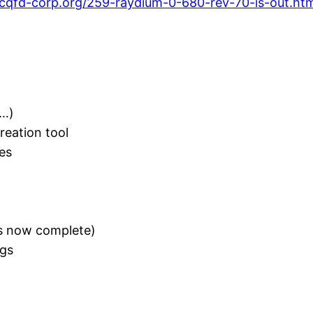
.cqfd-corp.org/259-raydium-0-680-rev-70-is-out.htm
 …)
reation tool
es
 is now complete)
ngs