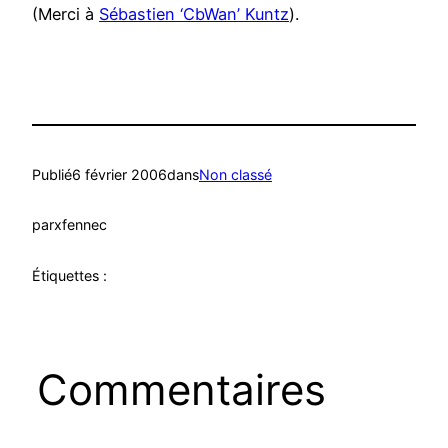
(Merci à
Sébastien ‘CbWan’ Kuntz
).
Publié
6 février 2006
dans
Non classé
par
xfennec
Étiquettes :
Commentaires