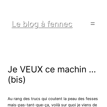
Aller
au
contenu
Le blog à fennec
Je VEUX ce machin …
(bis)
Au rang des trucs qui coutent la peau des fesses
mais-pas-tant-que-ça, voilà sur quoi je viens de