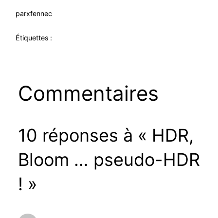
par
xfennec
Étiquettes :
Commentaires
10 réponses à « HDR,
Bloom … pseudo-HDR
! »