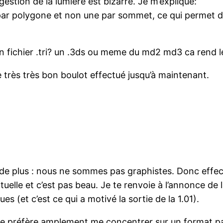
estion de la lumiere est bizarre. Je m’explique:
 par polygone et non une par sommet, ce qui permet d’a
un fichier .tri? un .3ds ou meme du md2 md3 ca rend l
e très très bon boulot effectué jusqu’à maintenant.
 de plus : nous ne sommes pas graphistes. Donc effec
uelle et c’est pas beau. Je te renvoie à l’annonce de 
 (et c’est ce qui a motivé la sortie de la 1.01).
je préfère amplement me concentrer sur un format pa