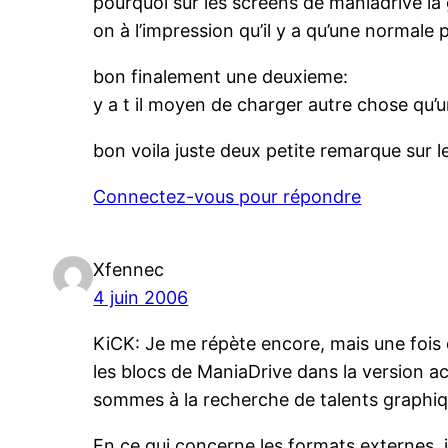
pourquoi sur les screens de maniadrive la g
on à l’impression qu’il y a qu’une normale
bon finalement une deuxieme:
y a t il moyen de charger autre chose qu’
bon voila juste deux petite remarque sur l
Connectez-vous pour répondre
Xfennec
4 juin 2006
KiCK: Je me répète encore, mais une fois
les blocs de ManiaDrive dans la version act
sommes à la recherche de talents graphiques
En ce qui concerne les formats externes, 