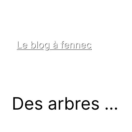
Aller
au
contenu
Le blog à fennec
Des arbres …