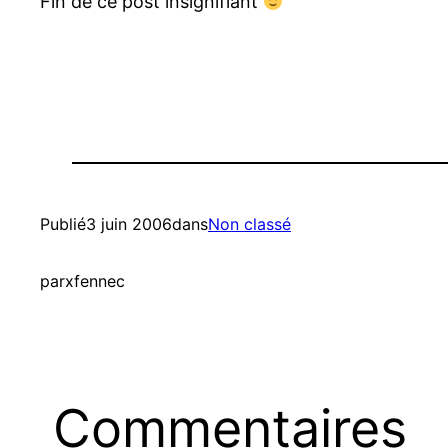
Fin de ce post insignifiant
Publié
3 juin 2006
dans
Non classé
par
xfennec
Commentaires