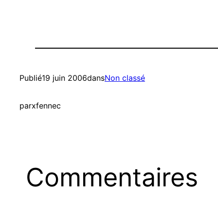
Publié
19 juin 2006
dans
Non classé
par
xfennec
Commentaires