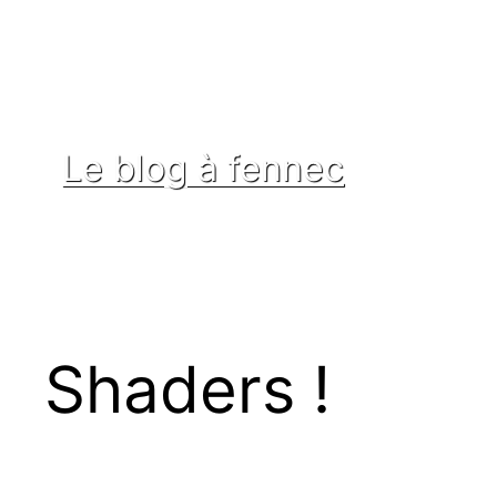
Aller
au
contenu
Le blog à fennec
Shaders !