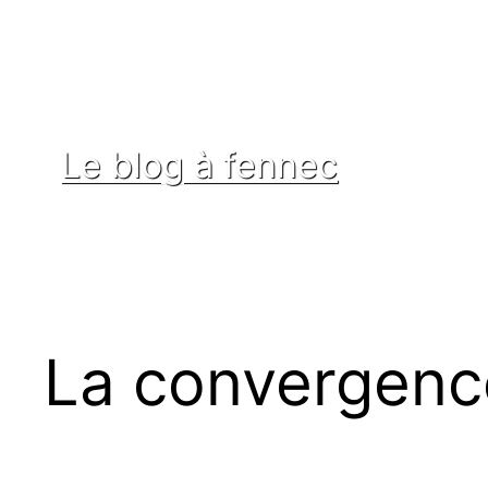
Aller
au
contenu
Le blog à fennec
La convergence